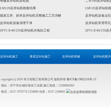
维修反井钻机齿轮箱
二手180反井钻
LM120反井钻机检验结果
LM120反井钻机
煤炭立井、斜井反井钻机完整施工工艺详解
反井钻机设备运往
反井钻机设备清理干净
反井钻机常用导孔
ZFY1.8/40/250反井钻机水电站工程
ZFY1.8/40/2
反井钻机施工
垂直定向钻施工
反井钻机维修
反井钻机配件
copyright (c) 2019 卓力智能工程有限公司 版权所有
鲁ICP备13002216号-13
地址：济宁市任城区南张工业园 施工热线：13280082001
电话：0537-7970778 2558089 传真：0537-2208001