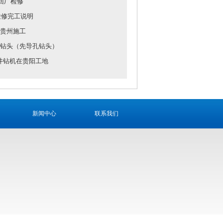
机回厂检修
检修完工说明
贵州施工
钻头（先导孔钻头）
50反井钻机在贵阳工地
新闻中心
联系我们