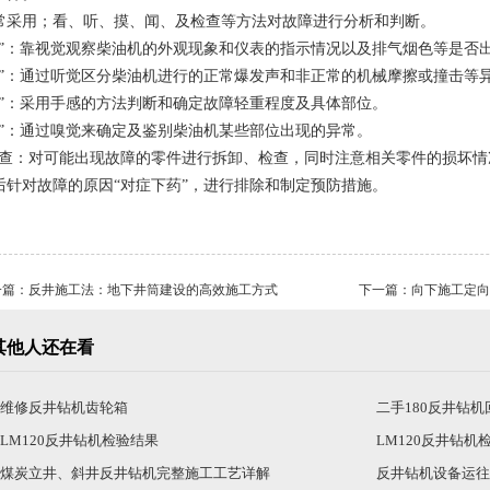
常采用；看、听、摸、闻、及检查等方法对故障进行分析和判断。
看”：靠视觉观察柴油机的外观现象和仪表的指示情况以及排气烟色等是否
听”：通过听觉区分柴油机进行的正常爆发声和非正常的机械摩擦或撞击等
摸”：采用手感的方法判断和确定故障轻重程度及具体部位。
闻”：通过嗅觉来确定及鉴别柴油机某些部位出现的异常。
检查：对可能出现故障的零件进行拆卸、检查，同时注意相关零件的损坏
后针对故障的原因“对症下药”，进行排除和制定预防措施。
一篇：
反井施工法：地下井筒建设的高效施工方式
下一篇：
向下施工定向
其他人还在看
维修反井钻机齿轮箱
二手180反井钻
LM120反井钻机检验结果
LM120反井钻机
煤炭立井、斜井反井钻机完整施工工艺详解
反井钻机设备运往