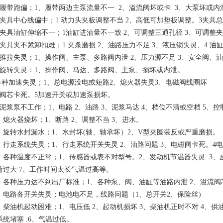
、履带跑偏；1、履带两边主泵流量不一 2、溢流阀坏或卡 3、大泵坏或内
、夹具中心线偏中；1 动力头夹板调整不当 2、高低可加垫板调整。3夹具
、夹具油缸伸缩不一；1油缸进油量不一致 2、可调整三通孔径 3、可调整
、夹具夹不紧卸扣难；1 夹条磨损 2、油路压力不足 3、液压锁失灵、4 油缸
、推拉失灵；1、操作阀、主泵、多路阀内泄 2、压力源不足 3、安全阀、
、旋转失灵：1、操作阀、马达、多路阀、主泵、损坏或内泄。
 各种加速失灵；1、总电源没电或短路2、熄火器失灵3、电磁阀线圈坏
、阀芯卡死。5加速开关或加速泵损坏。
、泥浆泵不工作；1、电路 2、油路 3、泥浆马达 4、档位不清或空档 5、
0、熄火器烧坏；1、断路 2、调整不当 3、进水。
1、旋转水封漏水；1、水封坏(轴、轴承坏）2、V型夹圈装反或严重磨损。
2、行走系统失灵；1、行走系统开关失灵 2、油路问题 3、电磁阀卡死。4
3、各种温度不正常；1、传感器或表不对型号。2、发动机节温器失灵 3、皮
荷过大 7、工作时间太长气温过高等。
4、各种压力达不到出厂标准；1、各种泵、阀、油缸等油路内泄 2、溢流阀
5、电路各开关失灵；电池电不足，线路问题（1、总开关2、保险丝）
6、柴油机起动困难；1、电压低 2、起动机损坏 3、柴油机正时不对 4、
系统堵塞 .6、气温过低。