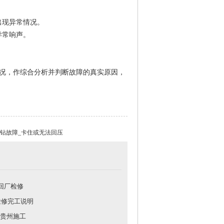
出现异常情况。
异常响声。
情况，作综合分析并判断故障的真实原因，
发布时间:2025-02-28 15:06:45 浏览:
钻故障_卡住或无法回压
机回厂检修
检修完工说明
贵州施工