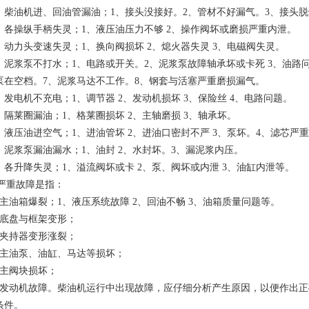
7、柴油机进、回油管漏油；1、接头没接好。2、管材不好漏气。3、接头
8、各操纵手柄失灵；1、液压油压力不够 2、操作阀坏或磨损严重内泄。
9、动力头变速失灵；1、换向阀损坏 2、熄火器失灵 3、电磁阀失灵。
0、泥浆泵不打水；1、电路或开关。2、泥浆泵故障轴承坏或卡死 3、油路问
泵在空档。7、泥浆马达不工作。8、钢套与活塞严重磨损漏气。
1、发电机不充电；1、调节器 2、发动机损坏 3、保险丝 4、电路问题。
2、隔莱圈漏油；1、格莱圈损坏 2、主轴磨损 3、轴承坏。
3、液压油进空气；1、进油管坏 2、进油口密封不严 3、泵坏。4、滤芯
4、泥浆泵漏油漏水；1、油封 2、水封坏。3、漏泥浆内压。
5、各升降失灵；1、溢流阀坏或卡 2、泵、阀坏或内泄 3、油缸内泄等。
. 严重故障是指：
、主油箱爆裂；1、液压系统故障 2、回油不畅 3、油箱质量问题等。
、底盘与框架变形；
、夹持器变形涨裂；
、主油泵、油缸、马达等损坏；
、主阀块损坏；
、发动机故障。柴油机运行中出现故障，应仔细分析产生原因，以便作出
条件。