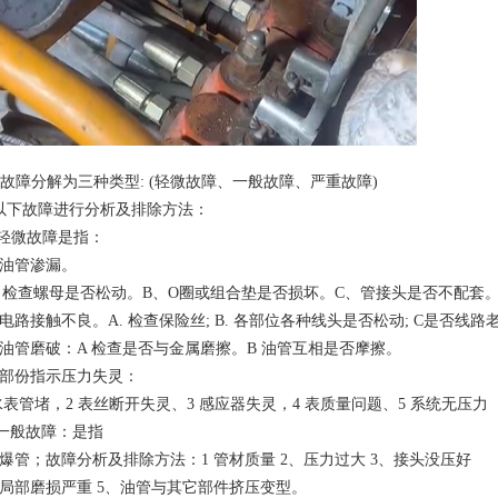
. 故障分解为三种类型: (轻微故障、一般故障、严重故障)
以下故障进行分析及排除方法：
. 轻微故障是指：
、油管渗漏。
、检查螺母是否松动。B、O圈或组合垫是否损坏。C、管接头是否不配套
、电路接触不良。A. 检查保险丝; B. 各部位各种线头是否松动; C是否线
、油管磨破：A 检查是否与金属磨擦。B 油管互相是否摩擦。
、部份指示压力失灵：
 水表管堵，2 表丝断开失灵、3 感应器失灵，4 表质量问题、5 系统无压力
. 一般故障：是指
、爆管；故障分析及排除方法：1 管材质量 2、压力过大 3、接头没压好
、局部磨损严重 5、油管与其它部件挤压变型。