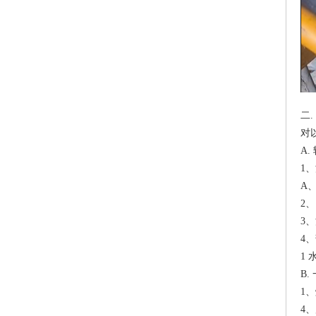
二
对
A
1
A
2
3
4
1
B
1
4