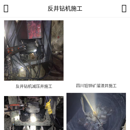
反井钻机施工
四川铅锌矿溜渣井施工
反井钻机减压井施工