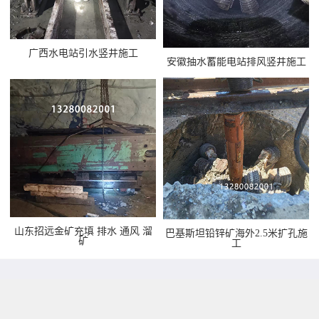
广西水电站引水竖井施工
安徽抽水蓄能电站排风竖井施工
山东招远金矿充填 排水 通风 溜
巴基斯坦铅锌矿海外2.5米扩孔施
矿
工
<<
1
2
3
4
5
2/11
>>
···