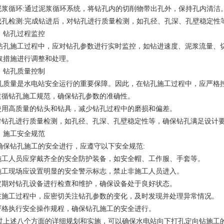
.泥浆循环:通过泥浆循环系统，将钻孔内的切削物带出孔外，保持孔内清洁
.成孔检测:完成钻进后，对钻孔进行质量检测，如孔径、孔深、孔壁稳定性
、钻孔过程监控
钻孔施工过程中，应对钻孔参数进行实时监控，如钻进速度、泥浆流量、
取措施进行调整和处理。
、钻孔质量控制
孔质量是水电站安全运行的重要保障。因此，在钻孔施工过程中，应严格控
.道循钻孔施工规范，确保钻孔参数的准确性。
.使用高质量的钻头和钻具，减少钻孔过程中的磨损和偏差。
.对钻孔进行质量检测，如孔径、孔深、孔壁稳定性等，确保钻孔满足设计
、施工安全规范
确保钻孔施工的安全进行，应遵守以下安全规范:
.施工人员应穿戴齐全的安全防护装备，如安全帽、工作服、手套等。
.施工现场应设置明显的安全警示标志，禁止非施工人员进入。
.定期对钻孔设备进行检查和维护，确保设备处于良好状态。
.在施工过程中，应密切关注钻孔参数的变化，及时发现并处理异常情况。
.严格执行安全操作规程，确保钻孔施工的安全进行。
过上述八个方面的详细规划和实施，可以确保水电站向下打孔定向钻施工