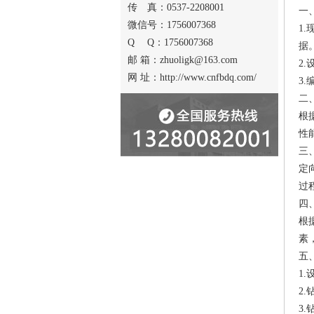
传 真：0537-2208001
一
微信号：1756007368
1
Q Q：1756007368
据
邮 箱：zhuoligk@163.com
2
网 址：http://www.cnfbdq.com/
3
二
根
性
三
定
过
四
根
素
五
1
2
3