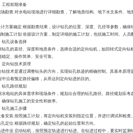
、工程前期准备
.现场勘查:对水电站现场进行详细勘查，了解地质结构、地下水文条件、
。
.设计方案确定:根据勘查结果，设计钻孔的位置、深度、孔径等参数，确
.编制施工计划:依据设计方案，制定详细的施工计划，包括施工时间、人员
、钻孔设备选择
据钻孔的直径、深度和地质条件，选择合适的定向钻机，如回转式定向钻
能稳定、操作简单、安全可靠。
、定向钻技术原理
向钻技术是通过调整钻头的方向，实现钻孔轨迹的精确控制。其基本原理
程中沿着预定路径偏移，从而达到定向钻进的目的。
、钻孔路径规划
据水电站的具体需求和现场条件，规划出合理的钻孔路径。路径规划应考
，确保钻孔施工的安全性和效率。
、钻孔施工步骤
.设备安装:按照施工计划，将定向钻机安装到指定位置，并进行调试和检查
.钻孔定位:根据路径规划，确定钻孔的起始位置和方向。
.钻进作业:启动钻机，按照预定轨迹进行钻进。在钻进过程中，要实时监