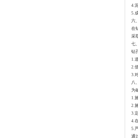
4
5
六
在
采
七
钻
1
2
3
八
为
1
2
3
4
5
通