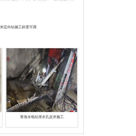
00米定向钻施工斜度可调
青海水电站泄水孔反井施工