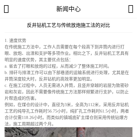
新闻中心
反井钻机工艺与传统放炮施工法的对比
1. 速度优势
在传统施工方法中，工作人员需要在每个段高下到井筒内进行打
眼、放炮、出渣和支护等多项作业。相比之下，反井钻机工艺具有
明显的速度优势，其主要优点包括：
a. 省去了打眼和放炮的过程，从而减少了整体施工时间。
b. 排矸与排渣工作可以由下部巷道的运输系统进行处理，尤其是在
井筒深度较大时，反井钻机的高效率更加明显。
c. 在施工过程中，人员无需进入井筒，且竖井穿越的岩层为致密砂
岩和灰岩，因此不需要像传统施工方法那样频繁进行支护，以防止
片帮造成的伤害。
例如，在煤仓的设计中，直径为3米，全高为112米，采用反井钻机
工艺的纯导孔工作耗时56.75小时，纯扩孔工作耗时61.5小时，两者
合计仅需118.26小时。而类似的镇城底矿主煤仓则采用传统钻爆方
法，施工周期超过两个月。