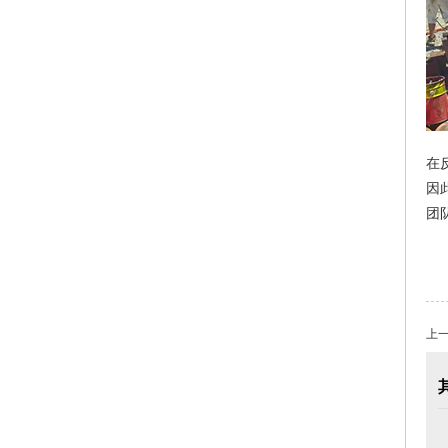
在
因
团
上