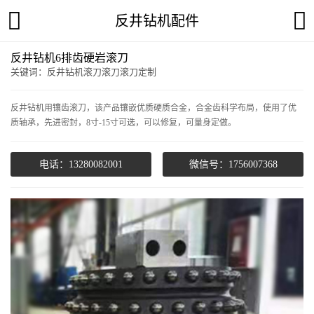
反井钻机配件
反井钻机6排齿硬岩滚刀
关键词：反井钻机滚刀滚刀滚刀定制
反井钻机用镶齿滚刀，该产品镶嵌优质硬质合金，合金齿科学布局，使用了优
质轴承，先进密封，8寸-15寸可选，可以修复，可量身定做。
电话：13280082001
微信号：1756007368